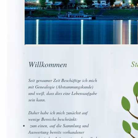
S
Willkommen
Seit geraumer Zeit Beschäftige ich mich
mit Genealogie (Abstammungskunde)
und weiß, dass dies eine Lebensaufgabe
sein kann.
Daher habe ich mich zunächst auf
wenige Bereiche beschränkt:
zum einen, auf die Sammlung und
Auswertung bereits vorhandener